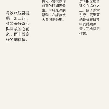
性
轉化不會按照你
所有的療癒普
預期的時間表發
建立在協作之
生。有時最深的
上。除了課堂
每段旅程都是
鬆動，在課後幾
引導，更重要
獨一無二的，
天會悄悄顯現。
的是你在日常
請帶著好奇心
中的持續練
與開放的心前
習，完成指定
作業。
來，而非設定
好的期待值。
服務方案