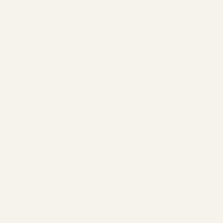
「我在走過這段一千多天的旅程後，發現獲得最美好
的是：獲得引領自己的力量。從內生長出、扎實的自
我力量，平靜不張揚的。」
這是一場關於共振與聯繫生命的方式。當你感覺到身
體的召喚，或者你正處於需要力量回歸自身的時刻，
我非常樂意將這套工具分享予你。