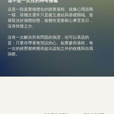
這不是一次性的神奇療癒
這是一段真實個體化的踏實過程。就像心理諮商
一樣，前幾次通常只是建立連結與基礎開端。進
展取決於個體狀態，複雜性需要耐心摩雲見日，
沒有快慢之分。
沒有一次解決所有問題的保證，但可以承諾的
是：只要你帶著無預設的心、如實參與過程，每
一次的經歷都將獲得超出認知之外的收穫與自我
洞察。
02
03
收穫的非線
協作的承
01
性
諾
耐心的必要