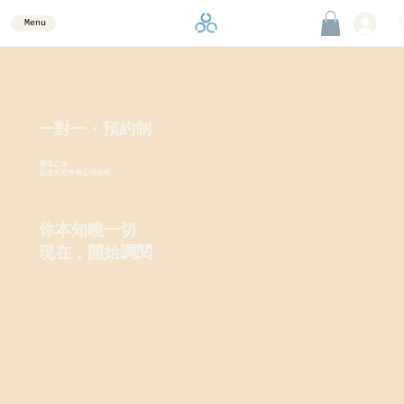
Menu
一對一・預約制
靈魂之旅
昆達里尼脊椎心理旅程
你本知曉一切
現在，開始調閱