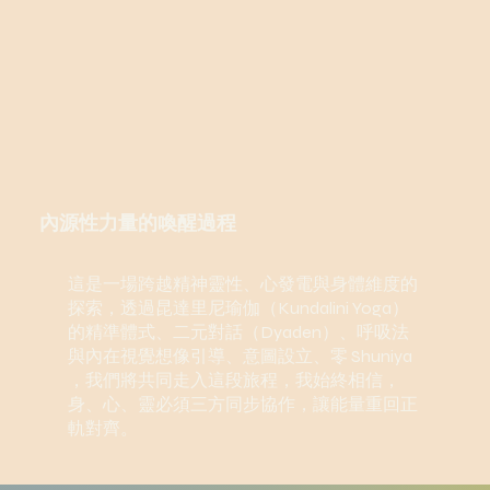
內源性力量的喚醒過程
這是一場跨越精神靈性、心發電與身體維度的
探索，透過昆達里尼瑜伽（Kundalini Yoga）
的精準體式、二元對話（Dyaden）、呼吸法
與內在視覺想像引導、意圖設立、零 Shuniya
，我們將共同走入這段旅程，我始終相信，
身、心、靈必須三方同步協作，讓能量重回正
軌對齊。