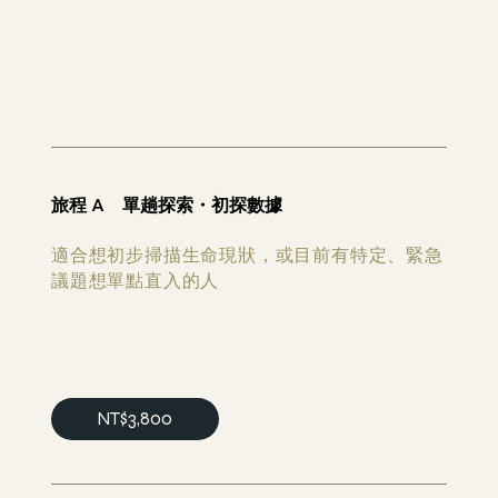
選擇適合你現在的旅程
旅程 A 單趟探索・初探數據
適合想初步掃描生命現狀，或目前有特定、緊急
議題想單點直入的人
一對一 2.5 小時・核心瑜伽脊椎心理靈魂之旅。
個人化冥想：課後 3 天內提供一個針對當下狀態的
14 天冥想練習，作為開啟鬆動的鑰匙。
NT$3,800