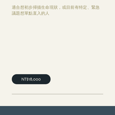
適合想初步掃描生命現狀，或目前有特定、緊急
議題想單點直入的人
三次一對一引導（每場 2.5 小時）・核心瑜伽脊椎
心理靈魂之旅。
三次個人化冥想支持：給予每次核心議題的對應冥
想，連續 14 天後方能進行下一次。
三場量身擬定主題課（2 小時）+三支影片：根據靈
魂指出的主題課，提供完整的昆達里尼瑜伽練習
（建議連續各練習 40 天）
半年期線上引導：在這六個月，針對練習過程中的
反應提供回覆。
NT$18,000