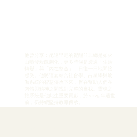
他曾分享：昆達里尼的覺醒並非總是如火
山噴發般戲劇化，更多時候是透過「生活
轉變」與「內在整合」，日復一日地間接
感受。他將這套結合社會學、占星學與瑜
伽系統的智慧傳承下來，旨在幫助人們在
肉體與精神之間找到完整的自我。靈魂之
旅系統是他此生重要貢獻，於 2025 年過世
前，仍持續堅持教導傳承。
邀請你，踏上這段旅程