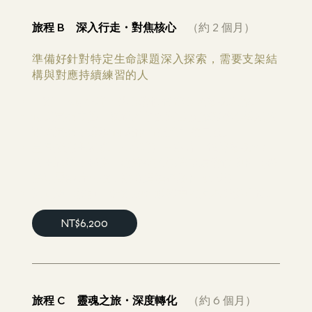
旅程 B 深入行走・對焦核心
（約 2 個月）
準備好針對特定生命課題深入探索，需要支架結
構與對應持續練習的人
一對一 2.5 小時・核心瑜伽脊椎心理靈魂之旅。
14 天冥想支援：課後給予針對當次旅程核心議題的
對應冥想，連續 14 天後方能進行第二次。
量身擬定主題課（2 小時）＋影片：根據靈魂指出
的主題課，提供一套完整的昆達里尼瑜伽練習（提
供專屬影片回放，建議連續各練習 40 天）
期間線上諮詢：針對練習過程中的反應提供回覆。
NT$6,200
旅程 C 靈魂之旅・深度轉化
（約 6 個月）