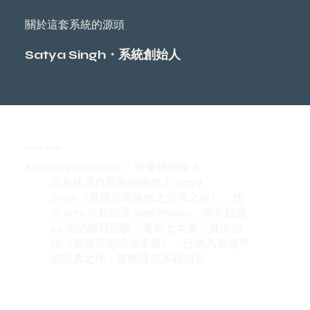
關於這套系統的源頭
Satya Singh・系統創始人
Satya Singh
Kundalini Yoga Guru・荷蘭籍瑜伽士
本系統源自荷蘭籍瑜伽士 Satya
Singh《昆達里尼瑜伽之靈魂之旅》。他
自 1975 年起師承 Yogi Bhajan，擁有超過
40 年的練習經驗，著有七本書，其中包
括《昆達里尼瑜伽手冊》，已成為瑜伽界
的經典之作，被翻譯成多種語言。