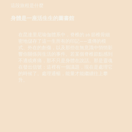
這段旅程是什麼
身體是一座活生生的圖書館
在昆達里尼瑜伽體系中，脊椎的 26 節椎骨細
密地儲存了這一生所有的印記——遺傳的模
式、外在的創傷，以及那些在無意識中悄悄影
響你關係與生活的事件。若某個脊椎節點感到
不適或疼痛，那不只是身體在說話。那是靈魂
在發出信號：這裡有一個議題，現在是處理它
的時候了。處理通暢，能量才能繼續往上攀
升。