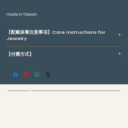
made in Taiwan
【配戴保養注意事項】Care Instructions for
Jewelry
請盡量避免配戴飾品後，泡溫泉、游泳、運動以及噴香水等，因
【付費方式】
有可能會導致飾品變色或退色；配戴過後，可用平滑布料擦拭飾
品並放入密封袋子或盒子，讓飾品與空氣隔絕，保持在良好的狀
- 進入結帳頁面請選 *手動付款
態。
- 台灣地區請自行加上運費NT80
Please avoid exposing jewelry to hot springs, swimming, exercise,
- 進入一址付完成繳費https://p.ecpay.com.tw/53ACD7F
and perfume, as these may cause discoloration or fading. After
- 即完成
wearing, wipe the jewelry with a soft cloth and store it in a sealed
（例如：商品NT$450，一址付金額填寫NT$530）
bag or box to minimize exposure to air and maintain its
Cloud Yoga 雲愚家
Yoga & Meditation & Dance
condition.
-*台灣地區以外，可選擇線上PayPal
​加入一場靈魂之旅
海外地區運費
聯繫/合作
yun@allgood-studio.com