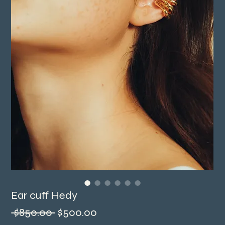
Ear cuff Hedy
一
促
 $850.00 
$500.00