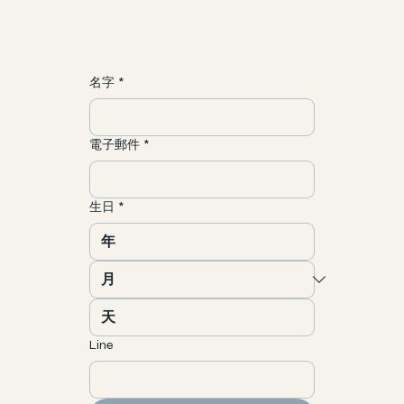
​加入一場靈魂之旅
海外地區運費
聯繫/合作
yun@allgood-studio.com
名字
*
電子郵件
*
生日
*
Line