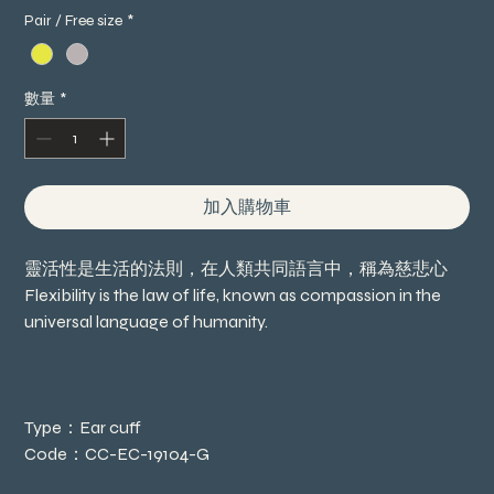
般
銷
Pair / Free size
*
價
價
格
格
數量
*
加入購物車
靈活性是生活的法則，在人類共同語言中，稱為慈悲心
Flexibility is the law of life, known as compassion in the
universal language of humanity.
Type：Ear cuff
Code：CC-EC-19104-G