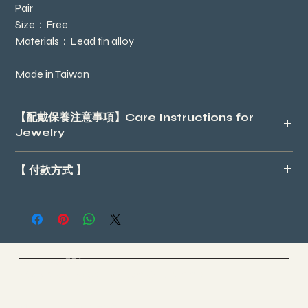
Pair
Size：Free
Materials：Lead tin alloy
Made in Taiwan
【配戴保養注意事項】Care Instructions for
Jewelry
請盡量避免配戴飾品後，泡溫泉、游泳、運動以及噴香水等，因
【 付款方式 】
有可能會導致飾品變色或退色；配戴過後，可用平滑布料擦拭飾
品並放入密封袋子或盒子，讓飾品與空氣隔絕，保持在良好的狀
- 進入結帳頁面請選 *手動付款
態。
- 台灣地區請自行加上運費NT80
Please avoid exposing jewelry to hot springs, swimming, exercise,
- 進入一址付完成繳費https://p.ecpay.com.tw/53ACD7F
and perfume, as these may cause discoloration or fading. After
- 即完成
wearing, wipe the jewelry with a soft cloth and store it in a sealed
（例如：商品NT$450，一址付金額填寫NT$530）
bag or box to minimize exposure to air and maintain its
Cloud Yoga 雲愚家
Yoga & Meditation & Dance
condition.
-*台灣地區以外，可選擇線上PayPal