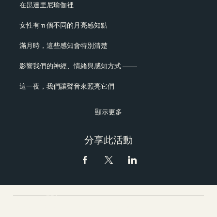
在昆達里尼瑜伽裡
女性有 11 個不同的月亮感知點
滿月時，這些感知會特別清楚
影響我們的神經、情緒與感知方式 ───
這一夜，我們讓聲音來照亮它們
顯示更多
分享此活動
Cloud Yoga 雲愚家
Yoga & Meditation & Dance