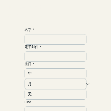
​加入一場靈魂之旅
聯繫/合作
yun@allgood-studio.com
名字
*
電子郵件
*
生日
*
Line