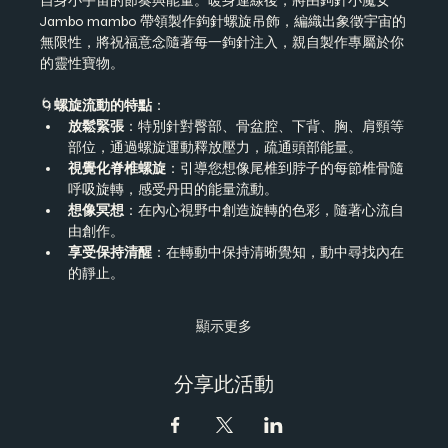
自身小宇宙的節奏與能量。暖身連線後，將由鉤針小魔女 
Jambo mambo
 帶領製作鉤針螺旋吊飾，編織出象徵宇宙的
無限性，將祝福意念隨著每一鉤針注入，親自製作專屬於你
的靈性寶物。
🌀
螺旋流動的特點
：
放鬆緊張
：特別針對臀部、骨盆腔、下背、胸、肩頸等
部位，通過螺旋運動釋放壓力，疏通頭部能量。
視覺化脊椎螺旋
：引導您想像尾椎到脖子的每節椎骨隨
呼吸旋轉，感受丹田的能量流動。
想像冥想
：在內心視野中創造旋轉的色彩，隨著心流自
由創作。
享受保持清醒
：在轉動中保持清晰覺知，動中尋找內在
的靜止。
顯示更多
分享此活動