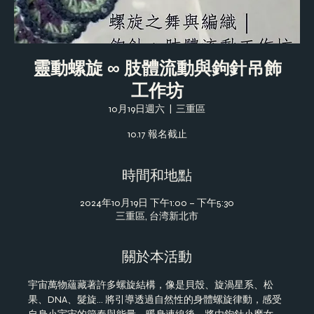
靈動螺旋 ∞ 肢體流動與鉤針吊飾
工作坊
10月19日週六
  |  
三重區
10.17 報名截止
時間和地點
2024年10月19日 下午1:00 – 下午5:30
三重區, 台湾新北市
關於本活動
宇宙萬物蘊藏著許多螺旋結構，像是貝殼、旋渦星系、松
果、DNA、髮旋... 將引導透過自然性的身體螺旋律動，感受