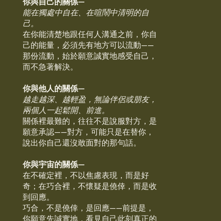
你與自己的關係—
能在獨處中自在、在喧鬧中清明的自
己。
在你能清楚地跟任何人溝通之前，你自
己的能量，必須先有地方可以流動——
那份流動，始於願意誠實地感受自己，
而不急著解決。
你與他人的關係—
越走越深、越輕盈，無論伴侶或朋友，
兩個人一起鬆開、前進。
關係裡最難的，往往不是說服對方，是
願意承認——對方，可能只是在替你，
說出你自己還沒敢面對的那句話。
你與宇宙的關係—
在不確定裡，不以焦慮表現，而是好
奇；在巧合裡，不懷疑是僥倖，而是收
到回應。
巧合，不是僥倖，是回應——前提是，
你願意先誠實地，看見自己此刻真正的