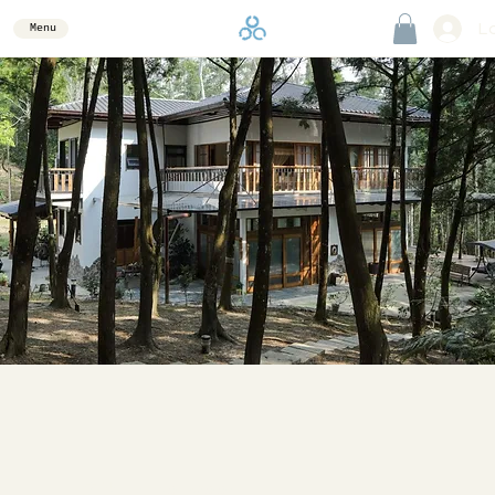
Lo
Menu
之 間 · In Between