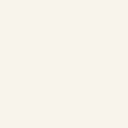
靈感取自奧修藝術療癒——創作的價值
不在作品，而在放下頭腦、讓身體直接
表達。凝視速寫，是把這份不評判的全
然在場，從紙張，延伸到眼前的人。
✦肢體覺察
動態冥想引導，讓身體自然流動、釋
放，透過雙人/團體肢體探索，增進關
係協調性。透過遊戲中探索出一種屬於
你自己的表達方式，遇見純粹本質，玩
心的自己。
Explore