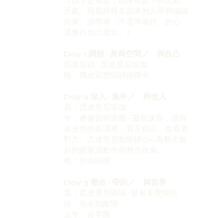
（以下是骨架，但會依當下的流動、
天氣、與最終報名前來的人即興編織
出來。請帶著「不需準備好」的心，
讓修行自己發生。）
Day 1 調頻 · 身與空間／ 與自己
抵達安頓 · 昆達里尼瑜伽
晚：燭光冥想唱誦抽牌卡
Day 2 深入 · 集中／ 與他人
晨：昆達里尼瑜珈
午：奧修藝術療癒—凝視速寫，讓你
在全然的在場裡，看見自己，也看見
對方。亢達里尼動態靜心—為整天掀
起的能量波動作個整合收束。
晚：自由時間
Day 3 整合 · 帶回／ 與世界
晨：昆達里尼瑜珈- 發展直覺與信
任，向未知敞開
上午：分享圈