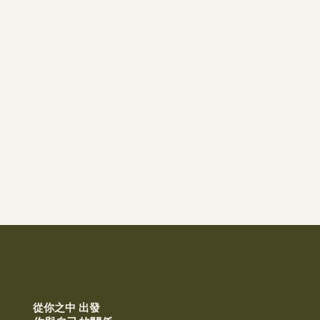
移地修行 · 三日式
我們都是生活的學生
最深的美，在關係裡
所有關係都活在「之間」這個空間裡
維繫一段關係的，並非表面的和諧，
是願意持續地，靠近誠實這件事——
包括對他人，也包括對自己。
這次旅行，就是去探索那個「之間」。
從你之中 出發