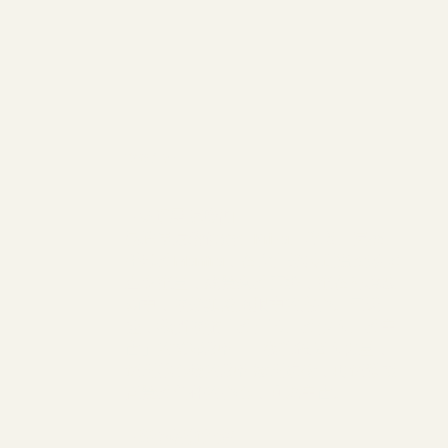
我們將共修：
✦昆達里尼瑜伽
昆達里尼瑜伽結合Kriya、呼吸、冥想、
手印與Mantra，在大自然晨間溫柔喚醒
生命能量，讓覺察與言語，能在外境波
動中，依然如颱風眼中的定靜。三天
裡，我們依循「與自己、與他人、與宇
宙」的節奏練習——從扎根個人力量，
到開啟心輪的練習鬆開防衛，再到發展
直覺與信任的靜心，回應宇宙。
✦奧修藝術治療