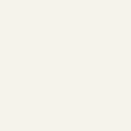
Meet yourself. Meet each other. Meet
the sacred
這三日我們暫時離開生活工作崗位角
色，離開慣性的環境與日常模式，更好
回歸自己的中心。在大自然中，讓身體
對齊、情緒被允許，讓那些被生活磨鈍
的感知重新打開。讓你在離開山的時
候，帶走一份重新校準過的關係，把自
我照顧從理想變成可實現的日常。