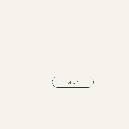
CCC飾品，靈感來自生活、矛盾中生長、自然中製
造，陪伴每個獨特靈魂在不同階段。
CCC jewelry is inspired by life, crafted within
contradictions, and nurtured by nature. We aim to
accompany each unique soul through different
stages of life, offering a beautiful vision and a blessing
of strength when worn.
SHOP