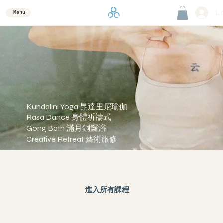
Lo
Menu
Kundalini Yoga 昆達里尼瑜伽
Rasa Dance 身體祈禱式
Gong Bath 滿月銅鑼浴
Creative Retreat 藝術旅修
進入所有課程