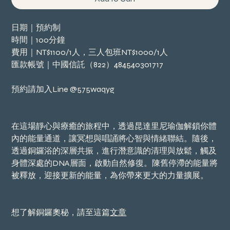
日期｜預約制
時間｜100分鐘
費用｜NT$1100/1人，三人包班NT$1000/1人
匯款帳號｜中國信託（822）484540301717
預約請加入Line @575waqyg
在這場靜心與療癒的旅程中，透過昆達里尼瑜伽解鎖你體
內的能量通道，讓冥想與唱誦將心智與情緒聯結。隨後，
透過銅鑼浴的深層共振，進行潛意識的清理與放鬆，觸及
身體深處的DNA層面，啟動自然修復。陳舊停滯的能量將
被釋放，迎接更新的能量，為你帶來更大的力量擴展。
想了解銅鑼奧秘，請至這篇
文章