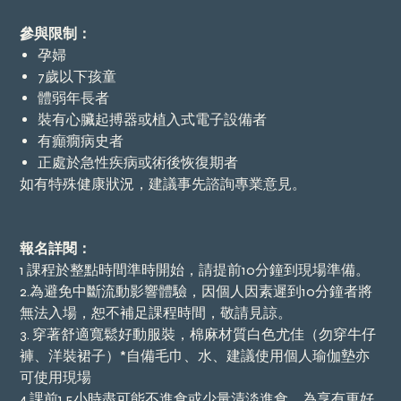
參與限制：
孕婦
7歲以下孩童
體弱年長者
裝有心臟起搏器或植入式電子設備者
有癲癇病史者
正處於急性疾病或術後恢復期者
如有特殊健康狀況，建議事先諮詢專業意見。
報名詳閱：
1 課程於整點時間準時開始，請提前10分鐘到現場準備。
2.為避免中斷流動影響體驗，因個人因素遲到10分鐘者將
無法入場，恕不補足課程時間，敬請見諒。
3. 穿著舒適寬鬆好動服裝，棉麻材質白色尤佳（勿穿牛仔
褲、洋裝裙子）*自備毛巾、水、建議使用個人瑜伽墊亦
可使用現場
4.課前1.5小時盡可能不進食或少量清淡進食，為享有更好