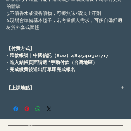
的體驗
5.不噴香水或濃香噴物，可擦無味/清淡止汗劑
6.現場會準備基本毯子，若考量個人需求，可多自備舒適
材質外套或圍毯
【付費方式】
- 匯款帳號｜中國信託（822）484540301717
- 進入結帳頁面請選 *手動付款（台灣地區）
- 完成繳費後送出訂單即完成報名
【上課地點】
報名後傳送完整住址，捷運先嗇宮站1號出口（步行約1分鐘）
Cloud Yoga 雲愚家