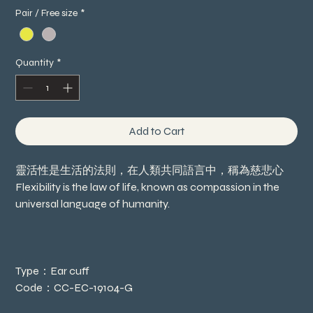
Price
Price
Pair / Free size
*
Quantity
*
Add to Cart
靈活性是生活的法則，在人類共同語言中，稱為慈悲心
Flexibility is the law of life, known as compassion in the
universal language of humanity.
Type：Ear cuff
Code：CC-EC-19104-G