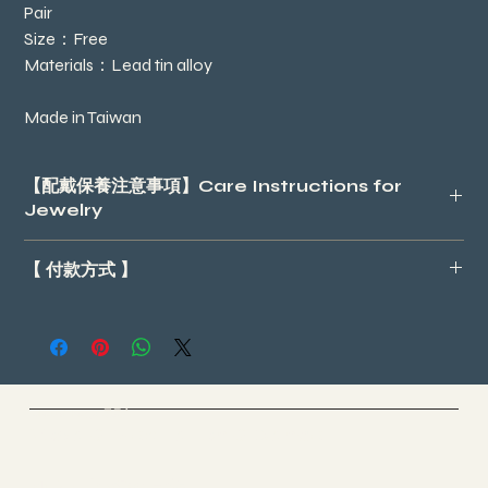
Pair
Size：Free
Materials：Lead tin alloy
Made in Taiwan
【配戴保養注意事項】Care Instructions for
Jewelry
請盡量避免配戴飾品後，泡溫泉、游泳、運動以及噴香水等，因
【 付款方式 】
有可能會導致飾品變色或退色；配戴過後，可用平滑布料擦拭飾
品並放入密封袋子或盒子，讓飾品與空氣隔絕，保持在良好的狀
- 進入結帳頁面請選 *手動付款
態。
- 台灣地區請自行加上運費NT80
Please avoid exposing jewelry to hot springs, swimming, exercise,
- 進入一址付完成繳費https://p.ecpay.com.tw/53ACD7F
and perfume, as these may cause discoloration or fading. After
- 即完成
wearing, wipe the jewelry with a soft cloth and store it in a sealed
（例如：商品NT$450，一址付金額填寫NT$530）
bag or box to minimize exposure to air and maintain its
Cloud Yoga 雲愚家
Yoga & Meditation & Dance
condition.
-*台灣地區以外，可選擇線上PayPal