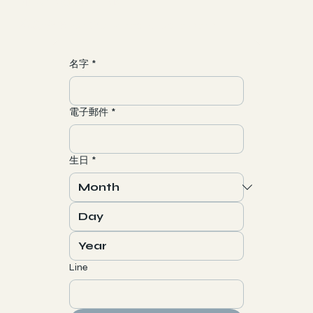
​加入一場靈魂之旅
海外地區運費
聯繫/合作
yun@allgood-studio.com
名字
*
電子郵件
*
生日
*
Line