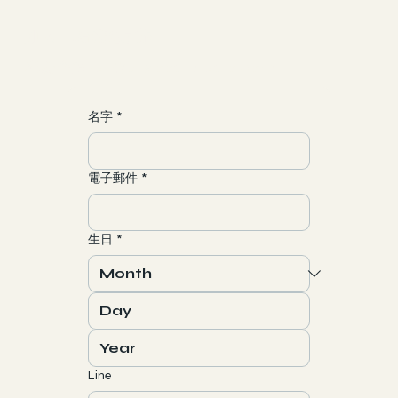
​加入一場靈魂之旅
聯繫/合作
yun@allgood-studio.com
名字
*
電子郵件
*
生日
*
Line