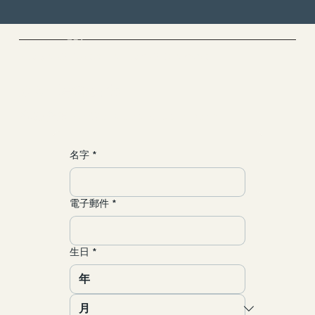
夢裡那個你不認識的男人是誰？榮格阿尼
姆斯Animus，與你內在還沒住進去的那
Cloud Yoga 雲愚家
部分自己
Yoga & Meditation & Dance
​加入一場靈魂之旅
聯繫/合作
yun@allgood-studio.com
名字
*
電子郵件
*
生日
*