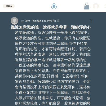
Menu
云 Seva Tajdeep
2024年8月2日
靠近無意識的唯一途徑就是帶著一顆純淨的心
若要喚醒她，就必須擁有一份淨化過的精神，
或淨化過的覺性。也就是說，你只有在喚醒這
條蛇之後才有可能進到第二脈輪;而你必須要
有正確的心態，才有可能喚醒這條蛇。若用心
理學的語言來表達，這段話的意思是：我們靠
近無意識的唯一途徑就是帶著一顆純淨的心、
一份正確的態度前進，途中還得倚靠昆達里尼
這份來自上天的恩典。在你裡面有某種東西，
某種你內在的渴望/諄促感，它必定會引領你
靠近無意識。假如缺少這股內在的動力，必定
會有某個說不上來的東西在刺激著你，逼得你
不得不穿越水域前往下一個脈輪。而那就是令
人難以言喻的昆達里尼，它可能會以恐懼、焦
慮的樣貌現身，也可能會是一股生氣蓬勃的興