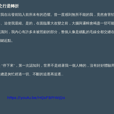
之行是轉折
讓我在出發前陷入前所未有的恐懼。曾一度感到無所不能的我，竟然會害
己、迫使我退縮。是的，在面臨重大改變之前，大腦與邏輯會竭盡一切可
意識到，我內心有許多未被照顧的部分，整個人像是續亂的毛線全都交纏
關鍵起點。
 ‘’停下來‘’，第一次認知到，世界不是繞著我一個人轉的，沒有好好體驗
是匆忙經過一切、不斷的追逐再追逐... 
https://youtu.be/HQsFBFrWjQ0