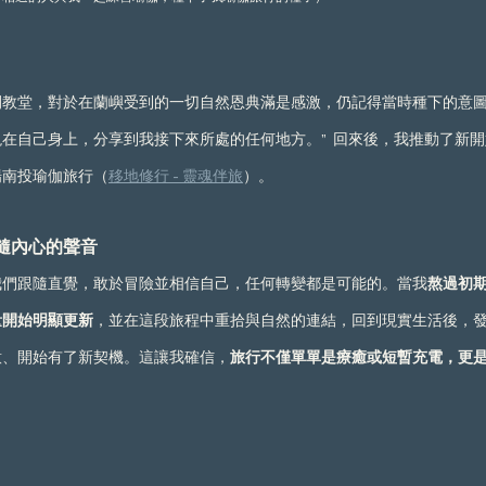
教堂，對於在蘭嶼受到的一切自然恩典滿是感激，仍記得當時種下的意圖
在自己身上，分享到我接下來所處的任何地方。”  回來後，我推動了新開
場南投瑜伽旅行（
移地修行 - 靈魂伴旅
）。
隨內心的聲音
我們跟隨直覺，敢於冒險並相信自己，任何轉變都是可能的。當我
熬過初
量開始明顯更新
，並在這段旅程中重拾與自然的連結，回到現實生活後，
意、開始有了新契機。這讓我確信，
旅行不僅單單是療癒或短暫充電，更