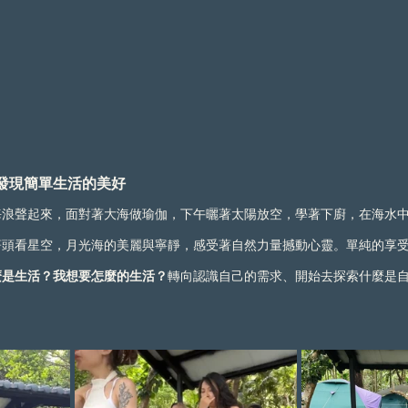
發現簡單生活的美好
海浪聲起來，面對著大海做瑜伽，下午曬著太陽放空，學著下廚，在海水
著頭看星空，月光海的美麗與寧靜，感受著自然力量撼動心靈。單純的享
麼是生活？我想要怎麼的生活？
轉向認識自己的需求、開始去探索什麼是