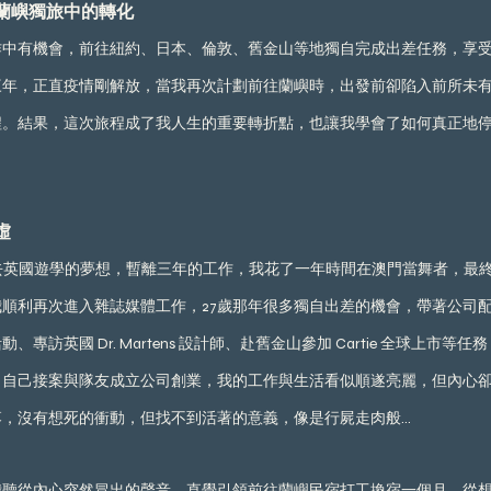
蘭嶼獨旅中的轉化
作中有機會，前往紐約、日本、倫敦、舊金山等地獨自完成出差任務，享
三年，正直疫情剛解放，當我再次計劃前往蘭嶼時，出發前卻陷入前所未
程。結果，這次旅程成了我人生的重要轉折點，也讓我學會了如何真正地
虛
去英國遊學的夢想，暫離三年的工作，我花了一年時間在澳門當舞者，最
順利再次進入雜誌媒體工作，27歲那年很多獨自出差的機會，帶著公司
活動、專訪英國 Dr. Martens 設計師、赴舊金山參加 Cartie 全球上市
，自己接案與隊友成立公司創業，我的工作與生活看似順遂亮麗，但內心
，沒有想死的衝動，但找不到活著的意義，像是行屍走肉般... 
我聽從內心突然冒出的聲音，直覺引領前往蘭嶼民宿打工換宿一個月，從