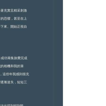
受著充實且精采刺激
有的恐懼，甚至在上
停下來、開始正視自
終成功籌集旅費完成
配的相機和我的筆
等任務，這些年我感到很充
卻逐漸迷失，短短三
想法出現到找到民