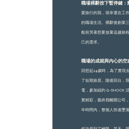
職場裸辭按下暫停鍵：
愛旅行的我，很幸運在工
的職場生活。裸辭後創業
船前哭著想要放棄這趟旅
己的需求。
職場的成就與內心的空
回想起24歲時，為了實現
了短期旅居。隨後回台，我
電，參加紐約 G-SHOCK 
實精彩，最終我離開公司
年時間內，整個人快速墜落
也許是到了極限，某天，