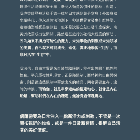
規律生活能帶來安全感，畢竟人類是習慣性的物種，但是，
我也曾經歷被這樣千篇一律的日常感到萬分窒息！外加身處
水瓶時代，你永遠無法預測下一秒這世界會發生什麼轉變。
這種強烈感受是個訊號，但不是說要立刻出發印度探索、南
美洲啟靈或出世閉關，雖然這些旅行的確很大程度的幫助，
因為
如果不擁抱可能性的魔力、未知事物的刺激或未知領域
的美麗，自己就不可能成長、進化、真正地學習“生活”，而
非只活在“生存”中
。
我深信，自由本質是來自於體驗限制，能生出無限可能性的
翅膀。平凡重複性和現實，正是那限制，而精神的自由與探
索，則是從這些限制中釋放出來的結晶，兩者需要並存，適
時的轉換，
而瑜伽，就是串穿連結的恆定軸心，就像是內在
船錨，幫助我們在內在的穩定，無論身處何種境地
。
偶爾需要為日常注入一點新活力或刺激，不管是一次
開拓視野的旅修，或是一件日常新習慣，提醒自己活
著的美好價值。