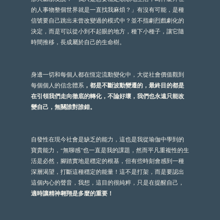
的人事物整個世界就是一直找我麻煩？」有沒有可能，是種
信號要自己跳出未曾改變過的模式中？並不指劇烈戲劇化的
決定，而是可以從小到不起眼的地方，種下小種子，讓它隨
時間推移，長成屬於自己的生命樹。
身邊一切和每個人都在恆定流動變化中，大從社會價值觀到
每個個人的信念體系
，都是不斷波動變遷的，最終目的都是
在引領我們走向徹底的轉化，不論好壞，我們也永遠只能改
變自己，無關誰對誰錯。
自發性在現今社會是缺乏的能力，這也是我從瑜伽中學到的
寶貴能力，“無聊感”也一直是我的課題，然而平凡重複性的生
活是必然，腳踏實地是穩定的根基，但有些時刻會感到一種
深層渴望，打斷這種穩定的能量！這不是打架，而是要認出
這個內心的聲音，我想，這目的很純粹，只是在提醒自己，
適時讓精神翱翔是多麼的重要！