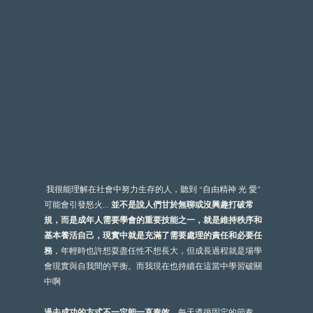
我很能理解在社會中努力生存的人，聽到 “自由精神 光 愛” 
可能會引發怒火... 
並不是說人們甘於無聊或沒興趣打破常
規，而是成年人需要學會的重要技能之一，就是維持秩序和
基本養活自己，現實中就是充滿了需要處理的責任和必要任
務
，年輕時也許想耍盡任性不想長大，但成長過程就是場學
會現實與自我間的平衡。而我現在也持續在這當中學習破關
中啊
過去成功的方式不一定能一直奏效
。每天遵循固定的節奏，