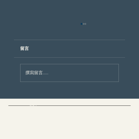
留言
撰寫留言......
夢裡那個你不認識的男人是誰？榮格阿尼
姆斯Animus，與你內在還沒住進去的那
Cloud Yoga 雲愚家
部分自己
Yoga & Meditation & Dance
​加入一場靈魂之旅